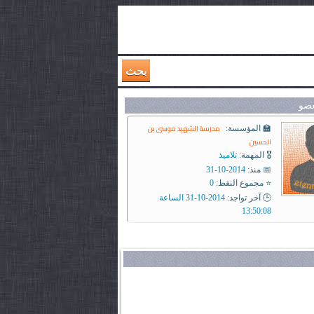
بحث
عضو
مدرسة الشهيد موسى بن
🏫 المؤسسة:
الحسين
🎖️ المهمة:
تلاميذ
📅 منذ:
2014-10-31
⭐ مجموع النقط:
0
🕒 آخر تواجد:
2014-10-31 الساعة
13:50:08