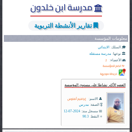
مدرسة ابن خلدون
تقارير الأنشطة التربوية
معلومات المؤسسة
🎓 السلك:
الابتدائي
🏛️ نوعها:
مدرسة مستقلة
2
👥 الأعضاء:
✨ انضم للمؤسسة
خريطة موجهة
العضو الأكثر نشاطا على مستوى المؤسسة
إبراهيم أنفلوس
👤 الاسم:
🎖️ الصفة:
مدرس
📅 مسجل منذ:
2024-07-12
⭐ النقط:
90.3