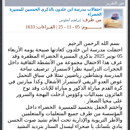
نص التقرير:
احتفالات مدرسة ابن خلدون بالذكرى الخمسين للمسيرة
الخضراء
من طرف:
إبراهيم أنفلوس
يـــــــــوم: 05 - 11 - 25 | القـراءات: 1633
بسم الله الرحمن الرحيم
احتفلت مدرسة ابن خلدون كعادتها صبيحة يومه الأربعاء
05 نونبر 2025 بذكرى المسيرة الخضراء المظفرة وقد
عرف هذا الاحتفال مجموعة من الأنشطة الثقافية داخل
الحجرات الدراسية نظرا لاستمرار ترصيف ساحة
المدرسة ونشاطين رياضيين تمثلا في سباق التحمل
عوض العدو الريفي لاستمرار الأشغال وكذا مبارتين في
كرة القدم مباراة الذكور و مباراة للإناث وقد توج
الفائزون بميداليات وكؤوس أدخلت البهجة والسرور
على محيا الصغار .
واختتم الحفل بتجسيد للمسيرة الخضراء داخل
المؤسسة من طرف جميع المتعلمات والمتعلمين
والأطر التربوية والإدارية تحت أنغام نشيد صوت الحسن
ينادي بلسانك يا صحراء ليسدل الستار بترديد النشيد