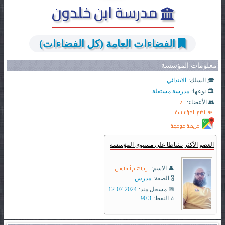
مدرسة ابن خلدون
الفضاءات العامة (كل الفضاءات)
معلومات المؤسسة
🎓 السلك:
الابتدائي
🏛️ نوعها:
مدرسة مستقلة
2
👥 الأعضاء:
✨ انضم للمؤسسة
خريطة موجهة
العضو الأكثر نشاطا على مستوى المؤسسة
إبراهيم أنفلوس
👤 الاسم:
🎖️ الصفة:
مدرس
📅 مسجل منذ:
2024-07-12
⭐ النقط:
90.3