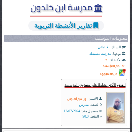
مدرسة ابن خلدون
تقارير الأنشطة التربوية
معلومات المؤسسة
🎓 السلك:
الابتدائي
🏛️ نوعها:
مدرسة مستقلة
2
👥 الأعضاء:
✨ انضم للمؤسسة
خريطة موجهة
العضو الأكثر نشاطا على مستوى المؤسسة
إبراهيم أنفلوس
👤 الاسم:
🎖️ الصفة:
مدرس
📅 مسجل منذ:
2024-07-12
⭐ النقط:
90.3