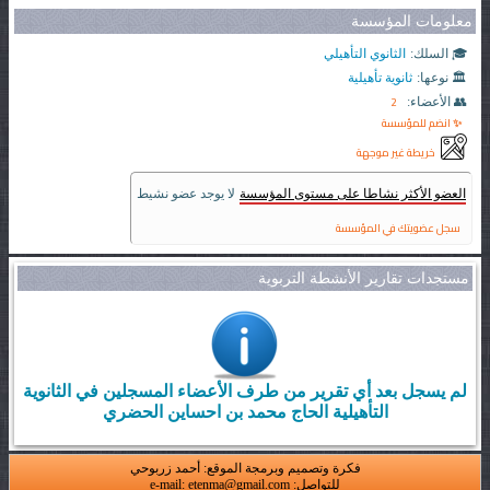
معلومات المؤسسة
🎓 السلك:
الثانوي التأهيلي
🏛️ نوعها:
ثانوية تأهيلية
2
👥 الأعضاء:
✨ انضم للمؤسسة
خريطة غير موجهة
العضو الأكثر نشاطا على مستوى المؤسسة
لا يوجد عضو نشيط
سجل عضويتك في المؤسسة
مستجدات تقارير الأنشطة التربوية
لم يسجل بعد أي تقرير من طرف الأعضاء المسجلين في الثانوية
التأهيلية الحاج محمد بن احساين الحضري
فكرة وتصميم وبرمجة الموقع: أحمد زربوحي
للتواصل: e-mail: etenma@gmail.com