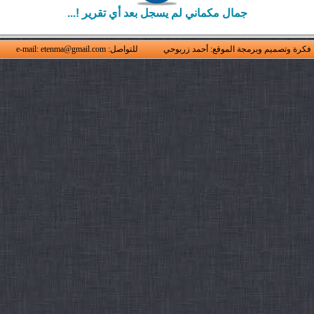
جمال مكماني لم يسجل بعد أي تقرير !...
فكرة وتصميم وبرمجة الموقع: أحمد زربوحي
للتواصل: e-mail: etenma@gmail.com