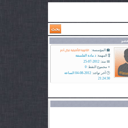
بحث
عضو
الثانوية التأهيلية غزال آدم
🏫 المؤسسة:
🎖️ المهمة:
ذ مادة الفلسفة
📅 منذ:
2012-07-25
⭐ مجموع النقط:
0
🕒 آخر تواجد:
2012-08-04 الساعة
21:24:30