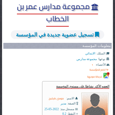
مجموعة مدارس عمر بن
الخطاب
تسجيل عضوية جديدة في المؤسسة
معلومات المؤسسة
🎓 السلك:
الابتدائي
🏛️ نوعها:
مجموعة مدارس
1
👥 الأعضاء:
✨ انضم للمؤسسة
خريطة موجهة
العضو الأكثر نشاطا على مستوى المؤسسة
موسى طرشيح
👤 الاسم:
🎖️ الصفة:
مدير
📅 مسجل منذ:
2022-05-25
⭐ النقط:
0.2