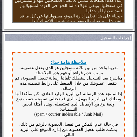
إغناء هذه الصفحات ممكن للأعضاء المسجلين فيها والمشتركين
في صفحاتها. ويبقى لهؤلاء دائما الحق في العودة لتسجيلاتهم
قصد تعديلها أو حذفها.
- وبناء على هذا تخلي إدارة الموقع مسؤولياتها عن كل ما قد
ينشر على صفحات الموقع، حيث يتحمل الأعضاء كامل
مسؤولياتهم، عن جميع المحتويات التي يدرجونها في صفحاته.
احترام أهداف الموقع:
إجراءات التسجيل:
- يهدف الموقع إلى المساهمة في التعريف بمختلف
المؤسسات التعليمية بالمملكة المغربية، وبأنشطتها التربوية،
وانفتاحها على محيطها المحلي والجهوي والوطني، وخلق
فضاءات جديدة للتواصل بين المهتمين بالمجال التعليمي وتبادل
ملاحظة هامة جدا:
الخبرات بينهم، لما يساهم في خدمة المؤسسات التعليمية
تقريبا واحد من بين ثلاثة مسجلين هو الذي يفعل عضويته،
المغربية وكل الفاعلين فيها.
بسبب عدم قراءة أو فهم هذه الملاحظة.
- وبناء على هذا يتوجب يجب على كافة الأعضاء العمل على
مباشرة بعد التسجيل ستصلك تلقائيا رسالة تفعيل العضوية، قم
توجيه مشاركاتهم لتحقيق هذه الأهداف، وتجنب استعمال
بتفعيل عضويتك من خلال الضغط على رابط تتضمنه هذه
الموقع لأغراض شخصية أو دعائية.
الرسالة.
إذا لم تجد هذه الرسالة في البريد الوارد العادي، كن متأكدا أنها
تجنب الإساءة:
وصلتك في البريد المهمل، الذي قد تختلف تسميته حسب نوع
- رغبة في سيادة جو من الاحترام المتبادل بين رواد موقع
ولغة برنامج الإيمايل الذي تستعمله، وهذه أمثلة لبعض
المؤسسات التعليمية بالمغرب، واحتراما لمبادئ التعبير عن
التسميات:
الرأي والنقد البناء، فإنه يتوجب على كل منتسبيه، تجنب السب
(spam / courier indésirable / Junk Mail)
والقذف واستعمال الألفاظ المخلة بالآداب والتشهير
بالأشخاص...
في حالة عدم التمكن من تفعيل العضوية بالرغم من ذلك،
يمكنك طلب تفعيل العضوية من إدارة الموقع على البريد
التالي:
المحافظة على نظام صفحات الموقع: