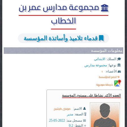
مجموعة مدارس عمر بن
الخطاب
قدماء تلاميذ وأساتذة المؤسسة
معلومات المؤسسة
🎓 السلك:
الابتدائي
🏛️ نوعها:
مجموعة مدارس
1
👥 الأعضاء:
✨ انضم للمؤسسة
خريطة موجهة
العضو الأكثر نشاطا على مستوى المؤسسة
موسى طرشيح
👤 الاسم:
🎖️ الصفة:
مدير
📅 مسجل منذ:
2022-05-25
⭐ النقط:
0.2