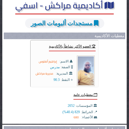
أكاديمية مراكش - اسفي
مستجدات ألبومات الصور
معطيات الأكاديمية
🏆 العضو الأكثر نشاطاً بالأكاديمية
إبراهيم أنفلوس
👤 الاسم:
🎖️ الصفة:
مدرس
مديرية مراكش
🏛️ المديرية:
⭐ النقط:
90.3
🗂️ معطيات عامة
🏛️ المؤسسات:
2052
📍 الخرائط:
829 (40.4%)
680
👥 الأعضاء: