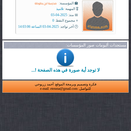
مدرسة ابن بطوطة
🏫 المؤسسة:
🎖️ المهمة:
تلاميذ
📅 منذ:
2025-04-03
⭐ مجموع النقط:
0
🕒 آخر تواجد:
2025-04-03 الساعة 14:03:06
مستجدات ألبومات صور المؤسسات:
لا توجد أية صورة في هذه الصفحة !...
فكرة وتصميم وبرمجة الموقع: أحمد زربوحي
للتواصل: e-mail: etenma@gmail.com