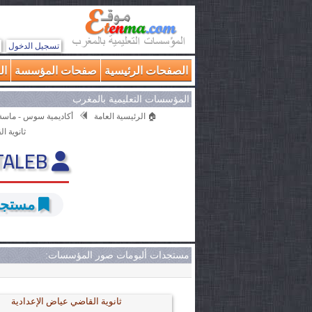
تسجيل الدخول
الصفحات الرئيسية
صفحات المؤسسة
ال
المؤسسات التعليمية بالمغرب
🏠 الرئيسية العامة
أكاديمية سوس - ماسة
ثانوية ا
Mohamed OUTTALEB
مستجدا
مستجدات ألبومات صور المؤسسات:
ثانوية القاضي عياض الإعدادية