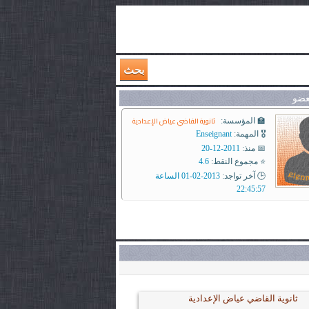
بحث
عضو
ثانوية القاضي عياض الإعدادية
🏫 المؤسسة:
🎖️ المهمة:
Enseignant
📅 منذ:
2011-12-20
⭐ مجموع النقط:
4.6
🕒 آخر تواجد:
2013-02-01 الساعة
22:45:57
ثانوية القاضي عياض الإعدادية