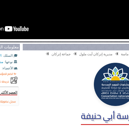
معلومات ا
ماسة
مديرية إنزكان آيت ملول
جماعة إنزكان
🎓 السلك:
ال
🏛️ نوعها:
مد
👥 الأعضاء:
✨ انضم للمؤ
خريطة غ
العضو الأكث
سجل عضويتك 
ة أبي حنيفة