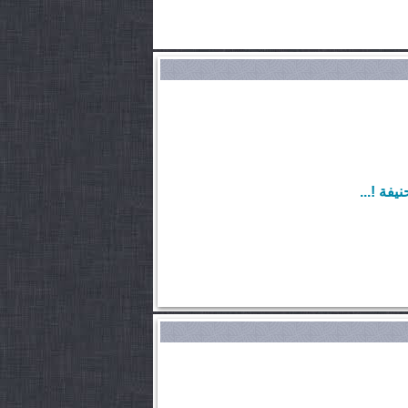
فة !...