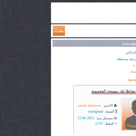
بحث
لمؤسسة
ابتدائي
رسة مستقلة
4
سسة
وجهة
ر نشاطا على مستوى المؤسسة
samali lahoucine
👤 الاسم:
🎖️ الصفة:
enseignant
📅 مسجل منذ:
2011-06-15
⭐ النقط:
13.97