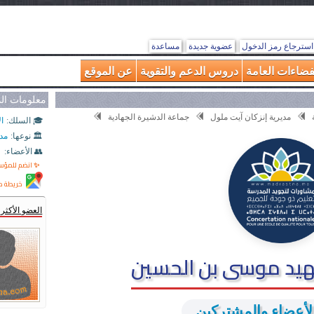
استرجاع رمز الدخول
عضوية جديدة
مساعدة
فضاءات العامة
دروس الدعم والتقوية
عن الموقع
معلومات ا
مديرية إنزكان آيت ملول
جماعة الدشيرة الجهادية
🎓 السلك:
ال
🏛️ نوعها:
مد
👥 الأعضاء:
✨ انضم للمؤ
خريطة م
العضو الأكث
يد موسى بن الحسين
لأعضاء والمشتركين