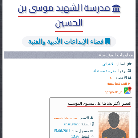
مدرسة الشهيد موسى بن
الحسين
فضاء الإبداعات الأدبية والفنية
معلومات المؤسسة
🎓 السلك:
الابتدائي
🏛️ نوعها:
مدرسة مستقلة
4
👥 الأعضاء:
✨ انضم للمؤسسة
خريطة موجهة
العضو الأكثر نشاطا على مستوى المؤسسة
samali lahoucine
👤 الاسم:
🎖️ الصفة:
enseignant
📅 مسجل منذ:
2011-06-15
⭐ النقط:
13.97