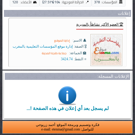
🏛️
👥
📍
المؤسسات:
378
الخرائط الموجهة:
104 (27.51%)
الأعضاء:
120
إعلانات
🏆 العضو الأكثر نشاطاً بالمديرية
إدارة الموقع
👤 الاسم:
🎖️ الصفة:
إدارة موقع المؤسسات التعليمية بالمغرب
جماعة طنجة المدينة
🏫 الجماعة:
⭐ النقط:
3424.74
الإعلانات المسجلة:
لم يسجل بعد أي إعلان في هذه الصفحة !...
فكرة وتصميم وبرمجة الموقع: أحمد زربوحي
للتواصل: e-mail: etenma@gmail.com