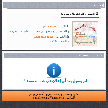
إعلانات
🏆 العضو الأكثر نشاطاً بالمديرية
إدارة الموقع
👤 الاسم:
🎖️ الصفة:
إدارة موقع المؤسسات التعليمية بالمغرب
جماعة طنجة المدينة
🏫 الجماعة:
⭐ النقط:
3423.05
الإعلانات المسجلة:
لم يسجل بعد أي إعلان في هذه الصفحة !...
فكرة وتصميم وبرمجة الموقع: أحمد زربوحي
للتواصل: e-mail: etenma@gmail.com