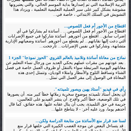
التربية الإسلامية التي تم إصدارها بداية الموسم الحالي، والتي يعتبرونها
مشوشة بشكل كبير على سير العملية التعليمية التعلمية ، ويزداد هذا
التشويش في السلك الابتدائي ، خاصة في...
اقتطاع من الأجور أم فعل اللصوص...
اقتطاع من الأجور أم فعل اللصوص.... . أساتذة لم يشاركوا في أي
إضراب سابق... اقتطع من أجورهم. أساتذة شاركوا في جميع الإضرابات
التي دعت إليها نقاباتهم... لم يقتطع من أجورهم. أساتذة وضعياتهم الإدارية
متشابهة، وشاركوا في نفس الإضرابات... تأرجحت...
نماذج من معاناة أساتذة وتلاميذ بالعالم القروي "الحوز نموذجا" الجزء 1
. بعد عودتهم من مقرات عملهم يحكي العديد من ورجال نساء التعليم عن
معاناتهم اليومية المرتبطة سواء بالتنقل أو ظروف العمل خاصة في فصل
الشتاء وتساقط الثلوج والأمطار وامتلاء الوديان، وتتمثل إحدى هذه
المعاناة في الوصول إلى مقر العمل التي تمثل...
رأي في فيديو "أستاذ يهين ويصور تلميذته".
أن يجعل أستاذ تلميذته موضوع سخرية زملائها خطأ كبير منه. أن يصورها
في تلك الوضعية، خطأ أكبر وأفدح. أن ينشر الفيديو على للعالمين،
جريمة في حق التلميذة، يجب أن ينال عقابه عليها. هذه حقائق، كما قال
أحدهم يوما، ورد عليه آخر: - لا يتناطح عليها...
لسنا ضد قرار منع الأساتذة من متابعة الدراسة ولكن...
. قد يتساءل البعض عن موجة الغضب الكبيرة التي خلفها قرار منع
الأساتذة من متابعة الدراسة الجامعية، كما قد يكون الاستغراب كبيرا