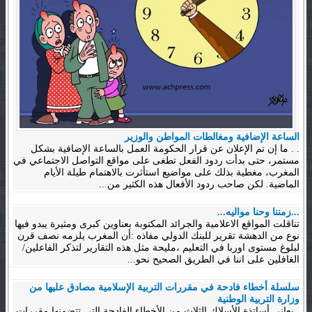
الساعة الإضافية ومغالطات المواطن والوزير
. . ما إن تم الإعلان عن قرار الحكومة العمل بالساعة الإضافية بشكل
مستمر، حتى بدأت ردود الفعل تطغى على مواقع التواصل الاجتماعي في
المغرب، مغطية بذلك على مواضيع استأثرت بالاهتمام طيلة الأيام
الماضية. لكن صاحب ردود الأفعال هذه الكثير من...
...زمننا وحنا مواليه...
تناقلت المواقع الاعلامية والجرائد المكتوبة بعناوين كبرى ومثيرة يبدو فيها
نوع من الدهشة تقرير للبنك الدولي مفاذه :أن المغرب يلزمه نصف قرن
لبلوغ مستوى اوربا في التعليم ،مليحة مثل هذه التقارير لتذكر الفاعلين/
الغافلين على اننا في الطريق الصحيح نحو...
سلسلة أخطاء فادحة في مقررات التربية الإسلامية مصادق عليها من
وزارة التربية الوطنية
. يعاني أساتذة الأسلاك الثلاث من الأخطاء الفادحة التي تتضمنها مقررات