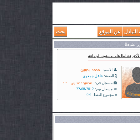
التبادل
عن الموقع
بحث
رر نشاطا
الأكثر نشاطا على مستوى الجماعة
محمد البحراوي
👤 الاسم:
🎖️ الصفة:
فاعل جمعوي
مجموعة مدارس الثكنة
🏫 مسجل في:
📅 مسجل يوم:
2012-08-22
⭐ مجموع النقط:
0.6