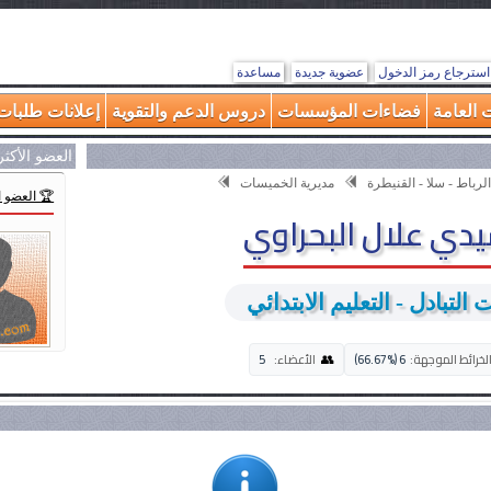
استرجاع رمز الدخول
عضوية جديدة
مساعدة
 العامة
فضاءات المؤسسات
دروس الدعم والتقوية
إعلانات طلبات 
العضو الأكث
الرباط - سلا - القنيطرة
مديرية الخميسات
🏆 العضو 
دي علال البحراوي
التبادل - التعليم الابتدائي
👥
لخرائط الموجهة:
6 (66.67%)
الأعضاء:
5