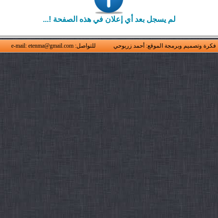
لم يسجل بعد أي إعلان في هذه الصفحة !...
فكرة وتصميم وبرمجة الموقع: أحمد زربوحي
للتواصل: e-mail: etenma@gmail.com