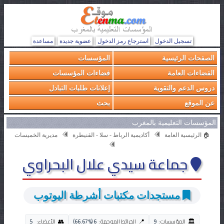
تسجيل الدخول
استرجاع رمز الدخول
عضوية جديدة
مساعدة
الصفحات الرئيسية
المؤسسات
الفضاءات العامة
فضاءات المؤسسات
دروس الدعم والتقوية
إعلانات طلبات التبادل
عن الموقع
بحث
المؤسسات التعليمية بالمغرب
🏠 الرئيسية العامة
أكاديمية الرباط - سلا - القنيطرة
مديرية الخميسات
جماعة سيدي علال البحراوي
مستجدات مكتبات أشرطة اليوتوب
🏛️
👥
📍
المؤسسات:
9
الخرائط الموجهة:
6 (66.67%)
الأعضاء:
5