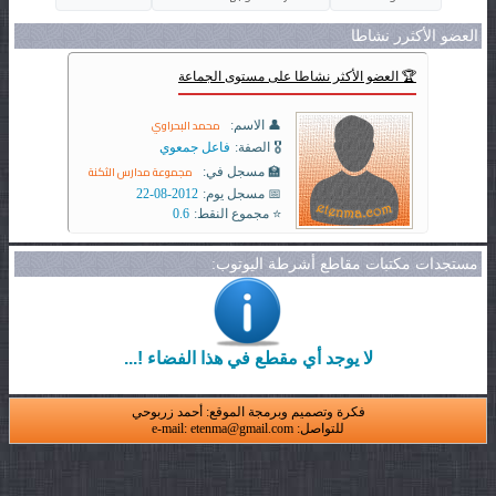
العضو الأكثرر نشاطا
🏆 العضو الأكثر نشاطا على مستوى الجماعة
محمد البحراوي
👤 الاسم:
🎖️ الصفة:
فاعل جمعوي
مجموعة مدارس الثكنة
🏫 مسجل في:
📅 مسجل يوم:
2012-08-22
⭐ مجموع النقط:
0.6
مستجدات مكتبات مقاطع أشرطة اليوتوب:
لا يوجد أي مقطع في هذا الفضاء !...
فكرة وتصميم وبرمجة الموقع: أحمد زربوحي
للتواصل: e-mail: etenma@gmail.com