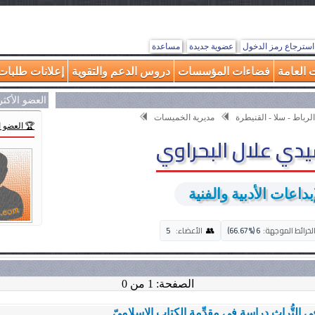
استرجاع رمز الدخول
عضوية جديدة
مساعدة
 العامة
فضاءات المؤسسات
دروس الدعم والتقوية
إعلانات طلبات 
العضو الأكث
الرباط - سلا - القنيطرة
مديرية الخميسات
🏆 العضو 
دي علال البحراوي
داعات الأدبية والفنية
👥
لخرائط الموجهة:
6 (66.67%)
الأعضاء:
5
الصفحة: 1 من 0
 التُّراث دراسة في مقدِّمة الكتاب الإسلاميّ