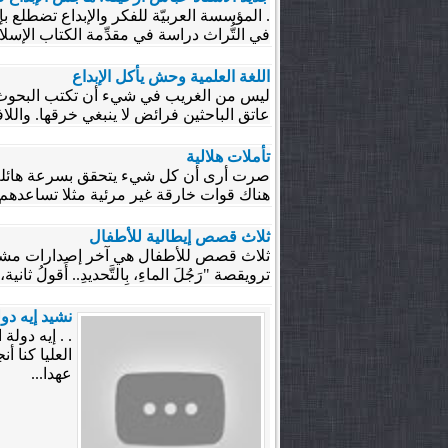
. المؤسسة العربيّة للفكر والإبداع تضطلع بإ
في التُّراث دراسة في مقدِّمة الكتاب الإسلام
اللغة العلمية وحش يأكل الإبداع
ليس من الغريب في شيء أن تكتب البحوث الع
عاتق الباحثين فرائض لا ينبغي خرقها. والل
تأملات هلالية
صرت أرى أن كل شيء يتحقق بسرعة هائلة، ي
هناك قوات خارقة غير مرئية مثلا تساعدهم 
ثلاث قصص إيطالية للأطفال
ثلاث قصص للأطفال هي آخر إصدارات مشروع كلم
ترويقصة "رَجُلَ الماءِ، بِالتَّحديدِ.. أَقولُ ثانية، 
نشيد إيه دو
. . إيه دول
العليا كنا أ
عهدا...