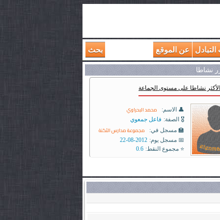
التبادل
عن الموقع
بحث
رر نشاطا
الأكثر نشاطا على مستوى الجماعة
محمد البحراوي
👤 الاسم:
🎖️ الصفة:
فاعل جمعوي
مجموعة مدارس الثكنة
🏫 مسجل في:
📅 مسجل يوم:
2012-08-22
⭐ مجموع النقط:
0.6