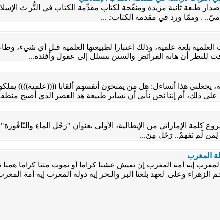
صدار طبعة ثانية مزيدة ومنقّحة لكتاب مقدِّمة الكتاب في التُّراث الإسل
يّ.. . وممّا ورد في مقدمة الكتاب:. ...
لمية بلغة علمية، وذلك اعتبارا لطبيعتها العلمية قبل أي شيء، وطاعة 
افت للنظر أن هاته الفرائض والسنن تتسلل إلى عقول وأفئدة...
جعلني هذا أتساءل: هل من يمنحون أنفسهم ألقابا ((((علمية)))) يملك
على ذلك، أم إننا نحن نأبى أن نساير طبيعة هذ العصر الذي أصبح منطق
ة الإماراتي من الإيطالية، الأولى بعنوان "رَجُل الماءِ والنّافُورة" 
لِمن لَم يَفهمْ.. رَجُل مِنَ...
لة المغرب
ة المغرب إيه أمة المغرب إن نعيش عشنا كراما أو نموت متنا كراما همنا ن
نجم الزهراء وعلى العهد بلغنا البر والبحر إيه دولة المغرب إيه أمة المغر