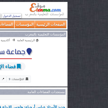
تسجيل الدخول
الصفحات الرئيسية
المؤسسات
الفضاءات
المؤسسات التعليمية بالمغرب
🏠 الرئيسية العامة
أكاديمية 
جماعة سي
فضاء الإب
🏛️
📍
المؤسسات:
9
ا
مستجدات الفضاءات العامة
جديد الأستاذ عباس أرحيلة: هاجس الإبداع في