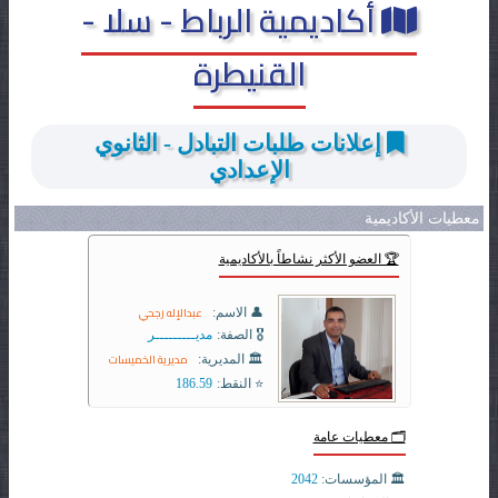
أكاديمية الرباط - سلا -
القنيطرة
إعلانات طلبات التبادل - الثانوي
الإعدادي
معطيات الأكاديمية
🏆 العضو الأكثر نشاطاً بالأكاديمية
عبدالإله رجحي
👤 الاسم:
🎖️ الصفة:
مديـــــــــر
مديرية الخميسات
🏛️ المديرية:
⭐ النقط:
186.59
🗂️ معطيات عامة
🏛️ المؤسسات:
2042