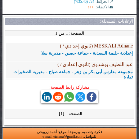
📍 الخرائط:
724 (35.46%)
577
👥 الأعضاء:
الإعلانات المسجلة:
الصفحة: 1 من 1
MESKALI Adnane (ثانوي إعدادي / )
إعدادية حليمة السعدية - جماعة حصين - مديرية سلا
عبد اللطيف بوشدوق (ثانوي إعدادي / )
مجموعة مدارس أبي بكر بن زهر - جماعة صباح - مديرية الصخيرات
تمارة
مشاركة رابط الصفحة:
الصفحة:
[1]
فكرة وتصميم وبرمجة الموقع: أحمد زربوحي
للتواصل: e-mail: etenma@gmail.com