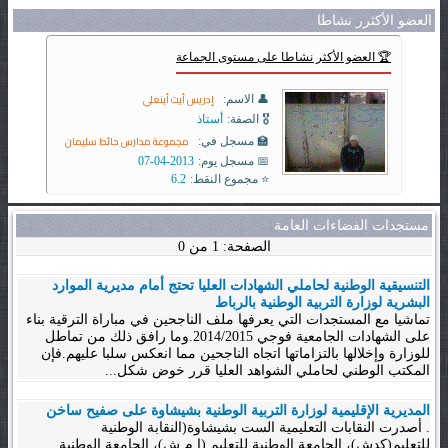
العضو الأكثرر نشاطا
🏆 العضو الأكثر نشاطا على مستوى الجماعة
إدريس أيت أبنعلي
👤 الاسم:
🎖️ الصفة:
أستاذ
مجموعة مدارس حائط سليمان
🏫 مسجل في:
📅 مسجل يوم:
2013-04-07
⭐ مجموع النقط:
6.2
مستجدات الفضاءات العامة
الصفحة: 1 من 0
التنسيقية الوطنية لحاملي الشهادات العليا تحتج أمام مديرية الموارد
البشرية لوزارة التربية الوطنية بالرباط
تماشيا مع المستجدات التي يعرفها ملف الناجحين في مباراة الترقية بناء
على الشهادات الجامعية فوجي 2014/2015.وما رافق ذلك من تماطل
للوزارة وإخلالها بالتزاماتها اتجاه الناجحين مما انعكس سلبا عليهم.فإن
المكتب الوطني لحاملي الشواهد العليا قرر خوض شكل...
المديرية الإقليمية لوزارة التربية الوطنية بشيشاوة على صفيح ساخن
. أصدرت النقابات التعليمية الست بشيشاوة(النقابة الوطنية
للتعليم(كدش)، الجامعة الوطنية للتعليم (إ م ش)، الجامعة الوطنية