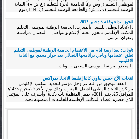
لموظفي التعليم (إ وش م)، الجامعة الحرة للتعليم (إع ش م)، النقابة
الوطنية للتعليم (ف د ش) والجامعة الوطنية للتعليم ((F N E ) يوم...
الحوز: نداء وقفة 3 دجنبر 2012
. الاتحاد الوطني للشغل بالمغرب. الجامعة الوطنية لموظفي التعليم.
المكتب الإقليمي بالحوز. لجنة الإعلام والتواصل. . المصدر: مراسلة
رضوان الرمتي. .
تاونات: بعد اربعة ايام من الاعتصام الجامعة الوطنية لموظفي التعليم
تعلق اعتصامها وباقي برانامجها النضالي بعد حوار مجدي مع النيابة
الاقليمية
. المصدر: مراسلة يوسف السطي - تاونات.
انتخاب الأخ حسن بباوي كاتبا إقليميا للاتحاد بمراكش
. . . انعقد بتوفيق من الله عز وجل مؤتمر لتجديد المكتب الإقليمي
مراكش للاتحاد الوطني للشغل بالمغرب وذلك يوم الأحد 29محرم 1433هـ
الموافق 25دجنبر 2011م بمقر المنظمة باب دكالة. وأشرف على المؤتمر
الذي حضره أعضاء المكاتب الإقليمية للجامعات المنضوية تحت...