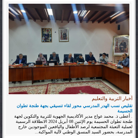
أخبار التربية والتعليم
تقليص نسب الهدر المدرسي محور لقاء تنسيقي بجهة طنجة تطوان
الحسيمة
. أعطى ذ. محمد عواج مدير الأكاديمية الجهوية للتربية والتكوين لجهة
طنجة تطوان الحسيمة يوم الإثنين 08 أبريل 2024 الانطلاقة الرسمية
لعملية التعبئة المجتمعية لرصد الأطفال واليافعين الموجودين خارج
المدرسة، بحضور السيد المنسق الوطني لآلية المواكبة...