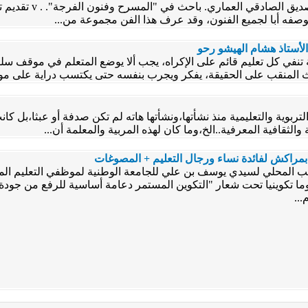
سوسيولوجياالسينما: الص
فه أبا لجميع الفنون، وقد عرف هذا الفن مجموعة من...
الأستاذ هشام الهيشو رحو
تنفي كل تعليم قائم على الإكراه، يجب ألا يوضع المتعلم في موقف سلبي،
لمنقب على الحقيقة، يفكر ويجرب بنفسه حتى يكتسب دراية على موا
لتربوية والتعليمية منذ نشأتها،ونشأتها هاته لم تكن صدفة أو عبثا،بل ك
الثقافية المعرفية..الخ،وما كان لهذه المربية والمعلمة أن...
بمراكش لفائدة نساء ورجال التعليم + المصوغات
ب المحلي لسيدي يوسف بن علي للجامعة الوطنية لموظفي التعليم المن
ما تكوينيا تحت شعار "التكوين المستمر دعامة أساسية للرفع من جودة الت
..