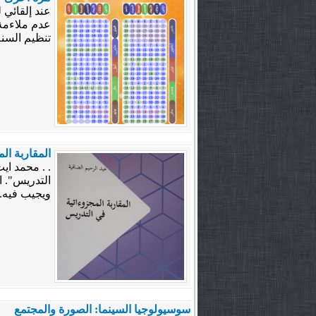
عند إلقائي 
عدم ملاءمة
تنظيم السنة
المقاربة ال
. . محمد اي
التدريس". ا
ويجيب فيه..
سوسيولوجيا السينما: الصورة والمجتمع