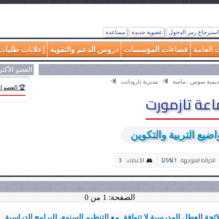
استرجاع رمز الدخول
عضوية جديدة
مساعدة
 العامة
فضاءات المؤسسات
دروس الدعم والتقوية
إعلانات طلبات 
العضو الأكث
ديمية سوس - ماسة
مديرية تارودانت
🏆 العضو ا
عة تازمورت
ضيع التربية والتكوين
👥
الخرائط الموجهة:
1 (25%)
الأعضاء:
3
الصفحة: 1 من 0
ئحة العطل المدرسية لا تتوافق مع التنظيم السنوي للبرامج الدراسية