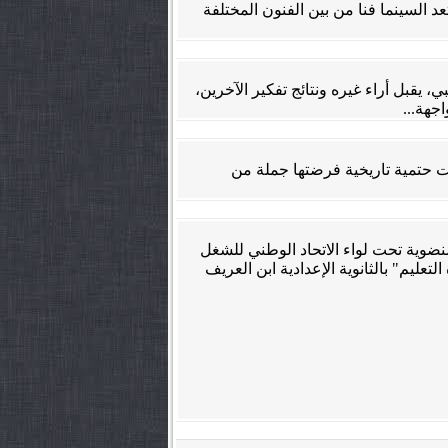
ورة والمجتمع. الصديق الصادقي العماري. باحث في "المسرح وفنون الفرجة". . v تقديم تعد السينما فنا من بين الفنون المختلفة
 يقبل أراء غيره ونتائج تفكير الآخرين،
جهة...
انت حتمية تاريخية فرضتها جملة من
ضوية تحت لواء الاتحاد الوطني للشغل
عليم" بالثانوية الإعدادية ابن العريف