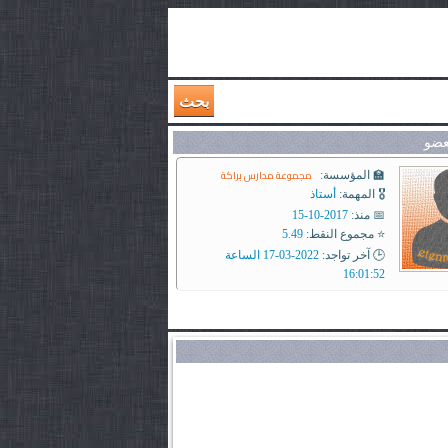
بحث
عضو
مجموعة مدارس براكة
🏫 المؤسسة:
🎖️ المهمة:
أستاذ
📅 منذ:
2017-10-15
⭐ مجموع النقط:
5.49
🕒 آخر تواجد:
2022-03-17 الساعة
16:01:52