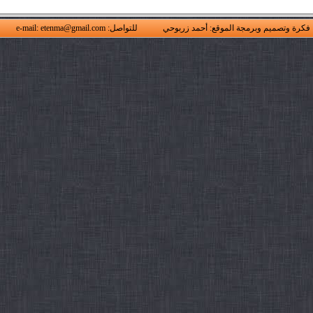
فكرة وتصميم وبرمجة الموقع: أحمد زربوحي
للتواصل: e-mail: etenma@gmail.com