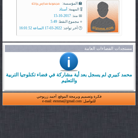
مجموعة مدارس براكة
🏫 المؤسسة:
🎖️ المهمة:
أستاذ
📅 منذ:
2017-10-15
⭐ مجموع النقط:
5.49
🕒 آخر تواجد:
2022-03-17 الساعة 16:01:52
مستجدات الفضاءات العامة
محمد كبيري لم يسجل بعد أية مشاركة في فضاء تكنلوجيا التربية
والتعليم
فكرة وتصميم وبرمجة الموقع: أحمد زربوحي
للتواصل: e-mail: etenma@gmail.com