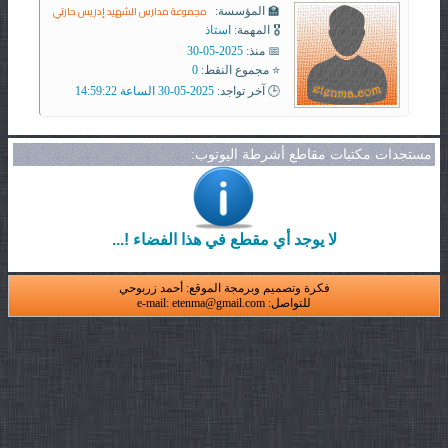
مجموعة مدارس الشهيد إدريس حارتي
🏫 المؤسسة:
🎖️ المهمة:
استاذ
📅 منذ:
2025-05-30
⭐ مجموع النقط:
0
🕒 آخر تواجد:
2025-05-30 الساعة 14:59:22
مستجدات مكتبات مقاطع أشرطة اليوتوب:
لا يوجد أي مقطع في هذا الفضاء !...
فكرة وتصميم وبرمجة الموقع: أحمد زربوحي
للتواصل: e-mail: etenma@gmail.com