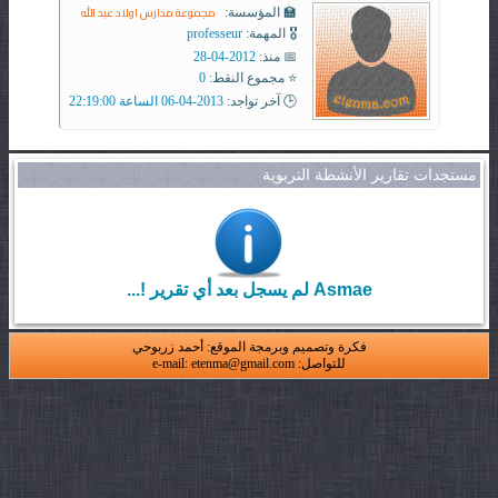
مجموعة مدارس اولاد عبد الله
🏫 المؤسسة:
🎖️ المهمة:
professeur
📅 منذ:
2012-04-28
⭐ مجموع النقط:
0
🕒 آخر تواجد:
2013-04-06 الساعة 22:19:00
مستجدات تقارير الأنشطة التربوية
Asmae لم يسجل بعد أي تقرير !...
فكرة وتصميم وبرمجة الموقع: أحمد زربوحي
للتواصل: e-mail: etenma@gmail.com