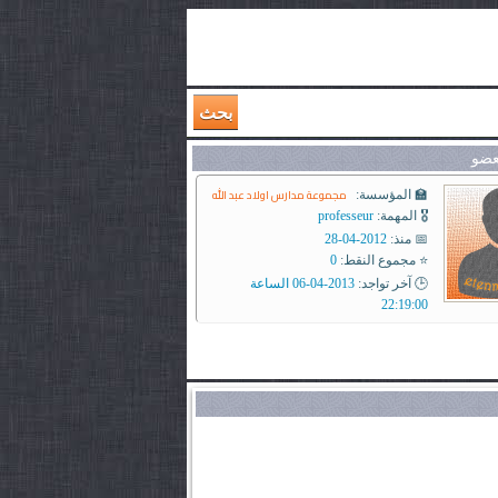
بحث
عضو
مجموعة مدارس اولاد عبد الله
🏫 المؤسسة:
🎖️ المهمة:
professeur
📅 منذ:
2012-04-28
⭐ مجموع النقط:
0
🕒 آخر تواجد:
2013-04-06 الساعة
22:19:00