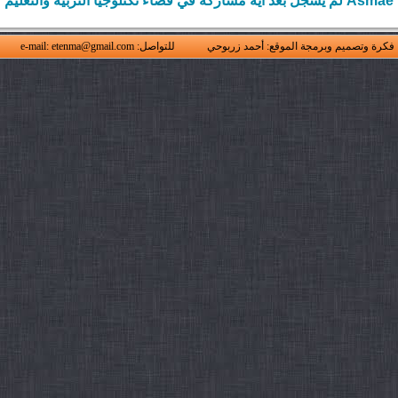
Asmae لم يسجل بعد أية مشاركة في فضاء تكنلوجيا التربية والتعليم
فكرة وتصميم وبرمجة الموقع: أحمد زربوحي
للتواصل: e-mail: etenma@gmail.com