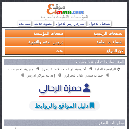
تسجيل الدخول
استرجاع رمز الدخول
عضوية جديدة
مساعدة
الصفحات الرئيسية
صفحات المؤسسة
الفضاءات العامة
دروس الدعم والتقوية
عن الموقع
بحث
المؤسسات التعليمية بالمغرب
🏠 الرئيسية العامة
أكاديمية الرباط - سلا - القنيطرة
مديرية الخميسات
جماعة سيدي علال البحراوي
إعدادية مولاي ادريس
حمزة الرحالي
دليل المواقع والروابط
معلومات العضو