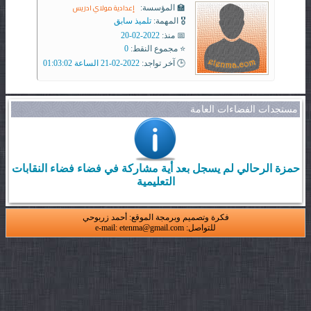
إعدادية مولاي ادريس
🏫 المؤسسة:
🎖️ المهمة:
تلميذ سابق
📅 منذ:
2022-02-20
⭐ مجموع النقط:
0
🕒 آخر تواجد:
2022-02-21 الساعة 01:03:02
مستجدات الفضاءات العامة
حمزة الرحالي لم يسجل بعد أية مشاركة في فضاء فضاء النقابات
التعليمية
فكرة وتصميم وبرمجة الموقع: أحمد زربوحي
للتواصل: e-mail: etenma@gmail.com