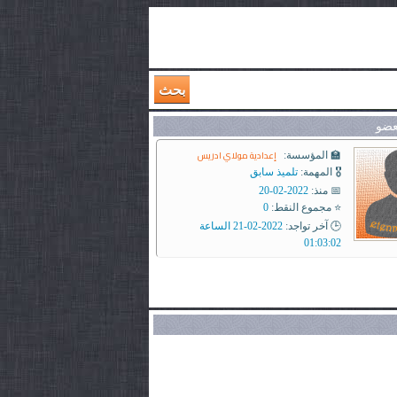
بحث
عضو
إعدادية مولاي ادريس
🏫 المؤسسة:
🎖️ المهمة:
تلميذ سابق
📅 منذ:
2022-02-20
⭐ مجموع النقط:
0
🕒 آخر تواجد:
2022-02-21 الساعة
01:03:02