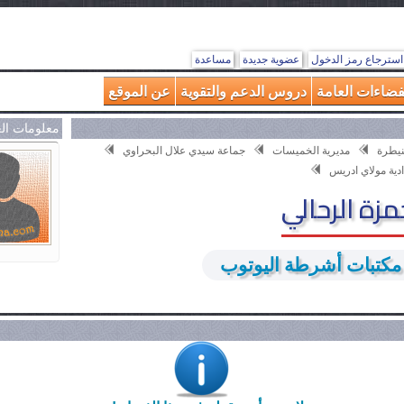
استرجاع رمز الدخول
عضوية جديدة
مساعدة
فضاءات العامة
دروس الدعم والتقوية
عن الموقع
معلومات ال
قنيطرة
مديرية الخميسات
جماعة سيدي علال البحراوي
دية مولاي ادريس
زة الرحالي
كتبات أشرطة اليوتوب