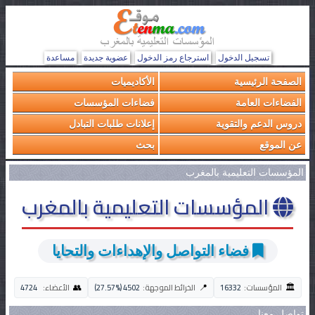
تسجيل الدخول
استرجاع رمز الدخول
عضوية جديدة
مساعدة
الصفحة الرئيسية
الأكاديميات
الفضاءات العامة
فضاءات المؤسسات
دروس الدعم والتقوية
إعلانات طلبات التبادل
عن الموقع
بحث
المؤسسات التعليمية بالمغرب
المؤسسات التعليمية بالمغرب
فضاء التواصل والإهداءات والتحايا
🏛️
👥
📍
المؤسسات:
16332
الخرائط الموجهة:
4502 (27.57%)
الأعضاء:
4724
تواصل معنا