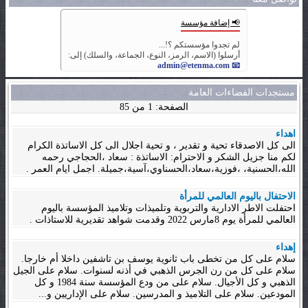
📢 إضافة مؤسسة
لم تجدوا مؤسستكم ؟!...
أرسلوا (الاسم، الرمز، النوع، الجماعة، والسلك) إلى:
📧 admin@etenma.com
مستجدات الفضاءات العامة
الصفحة: 1 من 85
اهداء
الى كل الاصدقاء تحية و تقدير ، و تحية اجلال الى كل الاساتذة الكرام
لكم منا جزيل الشكر و الاحترام: الاساتذة : سعاد ،الحجاجي رحمه
الله،الحسنية، ،فوزية،سعاد،الحسناوي،آسية،جميلة. اجمل ايام العمر .
الاحتفال باليوم العالمي للمرأة
احتفلت الاطر الادارية والتربوية وتلميذات وتلاميذ المؤسسة باليوم
العالمي للمرأة يوم 8مارس 2022 وقدمت شواهد تقديرية للاستاذات .
إهداء
سلام على كل من تخطى باب ثانوية يوسف بن تاشفين داخلا أم خارجا.
سلام على كل من رن الجرس الذهبي في أذنه لسنوات. سلام على الجيل
الذهبي و كل الأجيال. سلام على من ودع المؤسسة سنة 1984 و كل
المودعين. سلام على التلاميذ و المدرسين. سلام على الإداريين و...