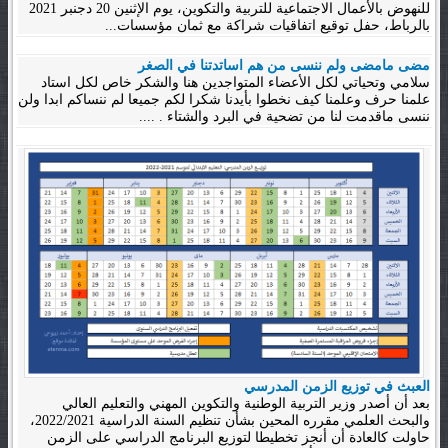
للنهوض بالأعمال الاجتماعية للتربية والتكوين، يوم الإثنين 20 دجنبر 2021
بالرباط، حفل توقيع اتفاقيات شراكة مع ثمان مؤسسات...
مضى مامضى ولم ننسى من هم اساتدتنا في الصغر
سلامي وتحياتي لكل الأعضاء المتواجدين هنا والشكر خاص لكل استاد
علمنا حرف وعلمنا كيف نخطوا بأيدنا شكرا لكم جميعا لم ننساكم ابدا ولن
ننسى ماقدمت لنا من تضحية في البرد والشتاء . ....
العبث في توزيع الزمن المدرسي
بعد أن أصدر وزير التربية الوطنية والتكوين المهني والتعليم العالي
والبحث العلمي مقرره المحين بشأن تنظيم السنة الدراسية 2022/2021،
حاولت كالعادة أن أنجز تخطيطا لتوزيع البرنامج الدراسي على الزمن