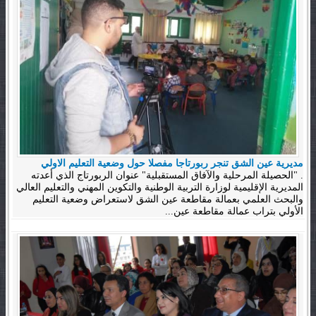
مديرية عين الشق تنجر ربورتاجا مفصلا حول وضعية التعليم الاولي
. "الحصيلة المرحلية والآفاق المستقبلية" عنوان الربورتاج الذي أعدته
المديرية الإقليمية لوزارة التربية الوطنية والتكوين المهني والتعليم العالي
والبحث العلمي بعمالة مقاطعة عين الشق لاستعراض وضعية التعليم
الأولي بتراب عمالة مقاطعة عين...