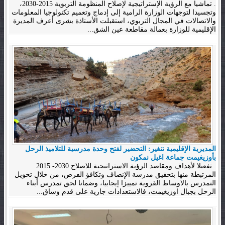
. تماشيا مع الرؤية الإستراتيجية لإصلاح المنظومة التربوية 2015-2030،
وتجسيدا لتوجهات الوزارة الرامية إلى إدماج وتعميم تكنولوجيا المعلومات
والاتصالات في المجال التربوي، استقبلت الأستاذة بشرى أعرف المديرة
الإقليمية للوزارة بعمالة مقاطعة عين الشق...
المديرية الإقليمية تنغير: التحضير لفتح وحدة مدرسية للتلاميذ الرحل
بأوزيغيمت جماعة اغيل نمكون
. تفعيلا لأهداف ومقاصد الرؤية الاستراتيجية للاصلاح 2030- 2015
المرتبطة منها بتحقيق مدرسة الإنصاف وتكافؤ الفرص، من خلال تخويل
التمدرس بالاوساط القروية تمييزا إيجابيا، وضمانا لحق تمدرس أبناء
الرحل بجبال اوزيغيمت، فالاستعدادات جارية على قدم وساق...