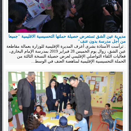
مديرية عين الشق تستعرض حصيلة حملتها التحسيسية الاقليمية "جميعا
من أجل مدرسة بدون عنف"
. ترأست الأستاذة بشرى أعرف المديرة الإقليمية للوزارة بعمالة مقاطعة
عين الشق، زوال يوم الخميس 28 فبراير 2019 بمدرسة الإمام البخاري،
فعاليات اللقاء التواصلي الإقليمي لعرض حصيلة النسخة الثالثة من
الحملة التحسيسية الإقليمية لمناهضة العنف في الوسط...