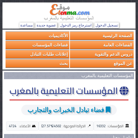
تسجيل الدخول
استرجاع رمز الدخول
عضوية جديدة
مساعدة
الصفحة الرئيسية
الأكاديميات
الفضاءات العامة
فضاءات المؤسسات
دروس الدعم والتقوية
إعلانات طلبات التبادل
عن الموقع
بحث
المؤسسات التعليمية بالمغرب
المؤسسات التعليمية بالمغرب
فضاء تبادل الخبرات والتجارب
🏛️
👥
📍
المؤسسات:
16332
الخرائط الموجهة:
4502 (27.57%)
الأعضاء:
4724
تواصل معنا