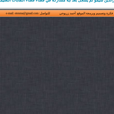
رالدين سيمو لم يسجل بعد أية مشاركة في فضاء فضاء النقابات التعليمي
فكرة وتصميم وبرمجة الموقع: أحمد زربوحي
للتواصل: e-mail: etenma@gmail.com