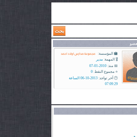
بحث
عضو
مجموعة مدارس اولاد احمد
🏫 المؤسسة:
🎖️ المهمة:
مدير
📅 منذ:
2010-01-07
⭐ مجموع النقط:
0
🕒 آخر تواجد:
2013-10-06 الساعة
07:09:29