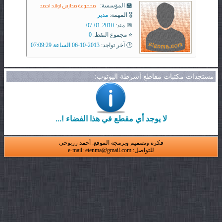
مجموعة مدارس اولاد احمد
🏫 المؤسسة:
🎖️ المهمة:
مدير
📅 منذ:
2010-01-07
⭐ مجموع النقط:
0
🕒 آخر تواجد:
2013-10-06 الساعة 07:09:29
مستجدات مكتبات مقاطع أشرطة اليوتوب:
لا يوجد أي مقطع في هذا الفضاء !...
فكرة وتصميم وبرمجة الموقع: أحمد زربوحي
للتواصل: e-mail: etenma@gmail.com